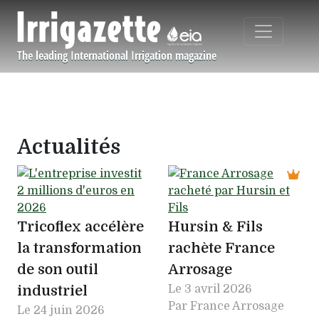
Aller au contenu principal
The leading International Irrigation magazine
Navigation principale
Actualités
Tricoflex accélère
Hursin & Fils
la transformation
rachète France
de son outil
Arrosage
industriel
Le
3 avril 2026
Par France Arrosage
Le
24 juin 2026