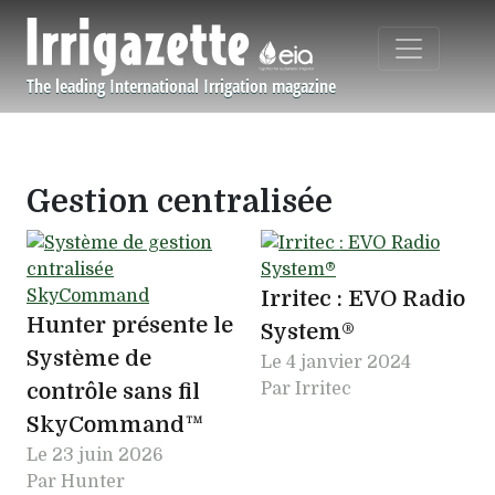
Aller au contenu principal
The leading International Irrigation magazine
Navigation principale
Gestion centralisée
Irritec : EVO Radio
Hunter présente le
System®
Système de
Le
4 janvier 2024
contrôle sans fil
Par Irritec
SkyCommand™
Le
23 juin 2026
Par Hunter