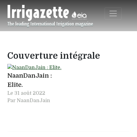
Aller au contenu principal
The leading International Irrigation magazine
Navigation principale
Couverture intégrale
NaanDanJain :
Elite.
Le
31 août 2022
Par NaanDanJain