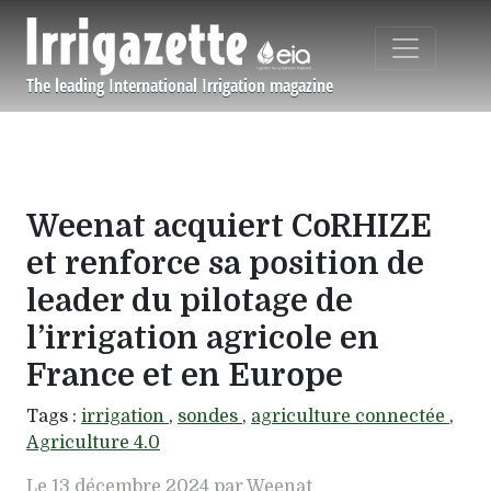
Aller au contenu principal
The leading International Irrigation magazine
Navigation principale
Weenat acquiert CoRHIZE
et renforce sa position de
leader du pilotage de
l’irrigation agricole en
France et en Europe
Tags :
irrigation
,
sondes
,
agriculture connectée
,
Agriculture 4.0
Le 13 décembre 2024 par Weenat