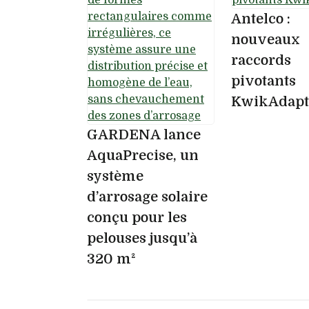
Antelco :
nouveaux
raccords
pivotants
KwikAdap
GARDENA lance
AquaPrecise, un
système
d’arrosage solaire
conçu pour les
pelouses jusqu’à
320 m²