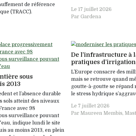
auffement de référence
Le
17 juillet 2026
ique (TRACC).
Par Gardena
De l’infrastructure à 
pratiques d’irrigatio
L’Europe consacre des milli
ntière sous
mais se retrouve quand mê
is 2013
goutte-à-goutte se répand 
èdent et l’absence durable
le stress hydrique s’aggrav
es sols atteint des niveaux
Le
7 juillet 2026
 France avec 98
Par Maureen Membis, Maste
ous surveillance pouvant
l'eau, indique lundi le site
is au moins 2013, en plein