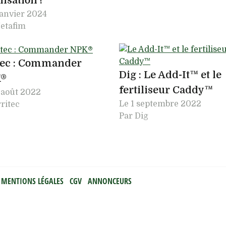
lisation !
janvier 2024
etafim
itec : Commander
Dig : Le Add-It™ et le
®
fertiliseur Caddy™
 août 2022
Le
1 septembre 2022
rritec
Par Dig
MENTIONS LÉGALES
CGV
ANNONCEURS