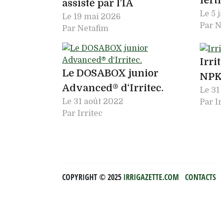
ferti
assisté par l’IA
Le
5 
Le
19 mai 2026
Par N
Par Netafim
Irr
Le DOSABOX junior
NPK
Advanced® d‘Irritec.
Le
31
Le
31 août 2022
Par I
Par Irritec
COPYRIGHT ©️ 2025
IRRIGAZETTE.COM
CONTACTS