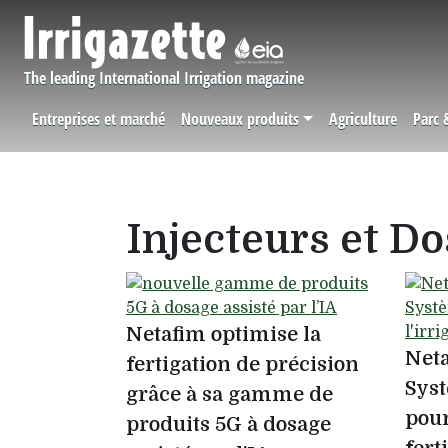
Aller au contenu principal
The leading International Irrigation magazine
Entreprises et marché
Nouveaux produits
Agriculture
Parc 
Navigation principale
Injecteurs et D
Netafim optimise la
Net
fertigation de précision
Syst
grâce à sa gamme de
pour
produits 5G à dosage