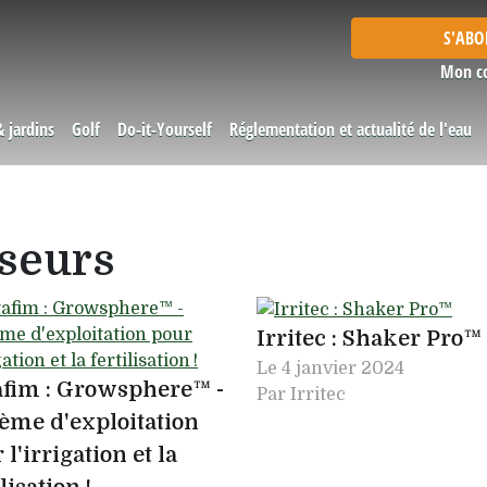
S'AB
Mon c
& jardins
Golf
Do-it-Yourself
Réglementation et actualité de l'eau
oseurs
Irritec : Shaker Pro™
Le
4 janvier 2024
afim : Growsphere™ -
Par Irritec
ème d'exploitation
 l'irrigation et la