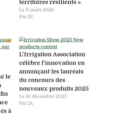
territoires résilients »
Le
9 mars 2026
Par IE
L'Irrigation Association
célèbre l'innovation en
annonçant les lauréats
é le
du concours des
a
nouveaux produits 2025
fin
Le
18 décembre 2025
ace
Par IA
iés à