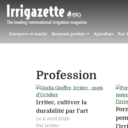
Aller au contenu principal
The leading International Irrigation magazine
Entreprises et marché
Nouveaux produits
Agriculture
Parc 
Navigation principale
Profession
Irritec, cultiver la
Form
durabilité par l'art
pom
Le
2 avril 2026
Par Irritec
l’ir