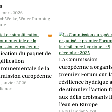
s
 mars 2026
Rob Welke, Water Pumping
tute
ication du paquet de
La Commission
lification
européenne a organis
ironnementale de la
premier Forum sur l
mission européenne
résilience hydrique a
 janvier 2026
lienor
de stimuler l'action f
aux défis croissants l
l'eau en Europe
Le
20 janvier 2026