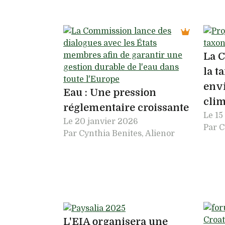
La C
la t
env
Eau : Une pression
cli
réglementaire croissante
Le
15
Le
20 janvier 2026
Par C
Par Cynthia Benites, Alienor
L'EIA organisera une