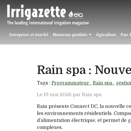
Aller au contenu principal
The leading International Irrigation magazine
Entreprises et marché
Nouveaux produits
Agriculture
Parc 
Navigation principale
Rain spa : Nouv
Tags :
Programmateur
,
Rain spa
,
gestio
Le 19 mai 2026 par Rain spa
Rain présente Connect DC, la nouvelle cen
les environnements résidentiels. Compact
d’alimentation électrique, et permet de g
complexes.