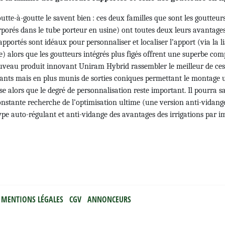
 goutte-à-goutte le savent bien : ces deux familles que sont les goutt
corporés dans le tube porteur en usine) ont toutes deux leurs avantage
pportés sont idéaux pour personnaliser et localiser l’apport (via la l
e) alors que les goutteurs intégrés plus figés offrent une superbe com
ouveau produit innovant Uniram Hybrid rassembler le meilleur de ce
ants mais en plus munis de sorties coniques permettant le montage ul
se alors que le degré de personnalisation reste important. Il pourra sa
nstante recherche de l’optimisation ultime (une version anti-vidange
pe auto-régulant et anti-vidange des avantages des irrigations par i
MENTIONS LÉGALES
CGV
ANNONCEURS