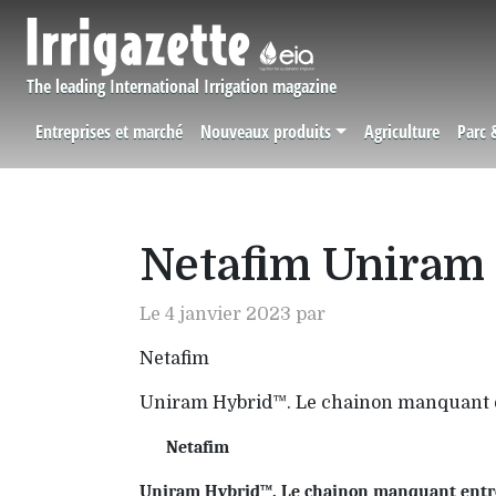
Aller au contenu principal
The leading International Irrigation magazine
Entreprises et marché
Nouveaux produits
Agriculture
Parc 
Navigation principale
Netafim Unira
Le 4 janvier 2023 par
Netafim
Uniram Hybrid™. Le chainon manquant ent
Netafim
Uniram Hybrid™. Le chainon manquant entre l