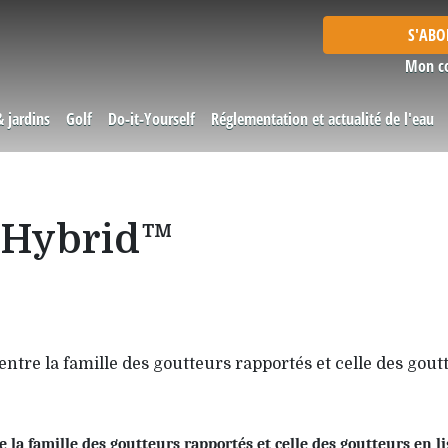
S'AB
Mon c
& jardins
Golf
Do-it-Yourself
Réglementation et actualité de l'eau
m Hybrid™
re la famille des goutteurs rapportés et celle des goutt
a famille des goutteurs rapportés et celle des goutteurs en li