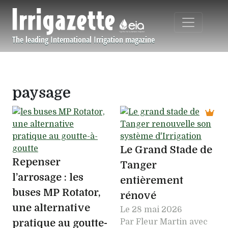
Aller au contenu principal
The leading International Irrigation magazine
Navigation principale
paysage
Le Grand Stade de
Repenser
Tanger
l’arrosage : les
entièrement
buses MP Rotator,
rénové
une alternative
Le
28 mai 2026
pratique au goutte-
Par Fleur Martin avec