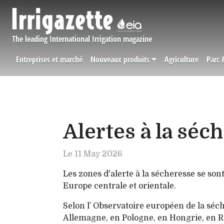
Aller au contenu principal
The leading International Irrigation magazine
Entreprises et marché
Nouveaux produits
Agriculture
Parc 
Navigation principale
Alertes à la sé
Le 11 May 2026
Les zones d'alerte à la sécheresse se son
Europe centrale et orientale.
Selon l’ Observatoire européen de la séc
Allemagne, en Pologne, en Hongrie, en Ro