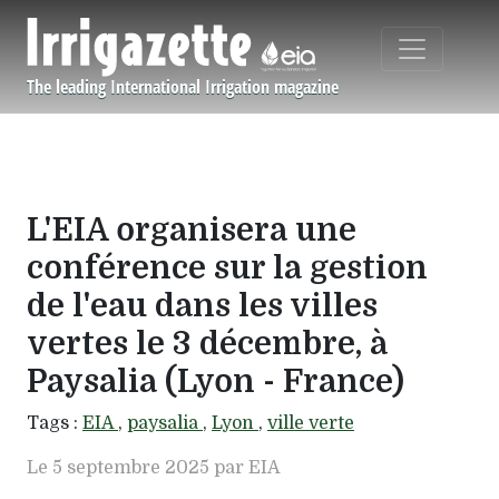
Aller au contenu principal
The leading International Irrigation magazine
Navigation principale
L'EIA organisera une
conférence sur la gestion
de l'eau dans les villes
vertes le 3 décembre, à
Paysalia (Lyon - France)
Tags :
EIA
,
paysalia
,
Lyon
,
ville verte
Le 5 septembre 2025 par EIA