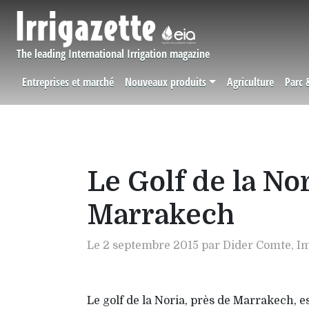
Aller au contenu principal
The leading International Irrigation magazine
Entreprises et marché
Nouveaux produits
Agriculture
Parc 
Navigation principale
Le Golf de la No
Marrakech
Le 2 septembre 2015 par Dider Comte, I
Le golf de la Noria, près de Marrakech, e