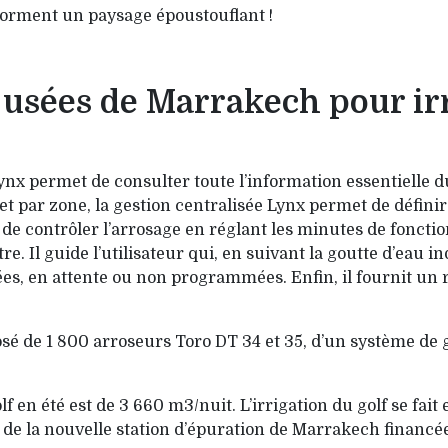
forment un paysage époustouflant !
 usées de Marrakech pour irr
nx permet de consulter toute l’in­for­mation essentielle d
et par zone, la gestion cen­tralisée Lynx per­met de défini
et de contrôler l’arrosage en réglant les minutes de fonct
e. Il gui­de l’utilisateur qui, en suivant la goutte d’eau in
­tivées, en attente ou non programmées. Enfin, il fournit 
é de 1 800 arroseurs Toro DT 34 et 35, d’un système de ge
.
 été est de 3 660 m3/nuit. L’irrigation du golf se fait e
u de la nouvelle station d’épuration de Marrakech financ