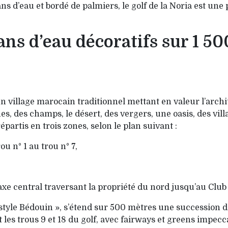
ns d’eau et bordé de pal­miers, le golf de la Noria est un
ans d’eau décoratifs sur 1 50
un vil­la­ge marocain traditionnel mettant en valeur l’arc
des champs, le désert, des vergers, une oasis, des villag
épartis en trois zones, selon le plan suivant :
rou n° 1 au trou n° 7,
 l’axe central traversant la propriété du nord jus­qu’au Clu
tyle Bédouin », s’étend sur 500 mètres une suc­cession de
t les trous 9 et 18 du golf, avec fairways et greens impecc