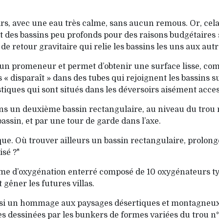
roirs, avec une eau très calme, sans aucun remous. Or, cela
 des bassins peu profonds pour des raisons budgétaires »
de retour gravitaire qui relie les bassins les uns aux aut
’un promeneur et permet d’obtenir une surface lisse, com
 disparaît » dans des tubes qui rejoignent les bassins sui
tiques qui sont situés dans les déversoirs aisément acce
dans un deuxième bassin rectangulaire, au niveau du trou 
ssin, et par une tour de garde dans l’axe.
que. Où trouver ailleurs un bassin rectangulaire, prolong
sé ?"
ème d’oxygénation enterré composé de 10 oxy­génateurs t
t gêner les futures villas.
 aussi un hommage aux paysages désertiques et montagneux 
 dessinées par les bunkers de formes variées du trou n° 