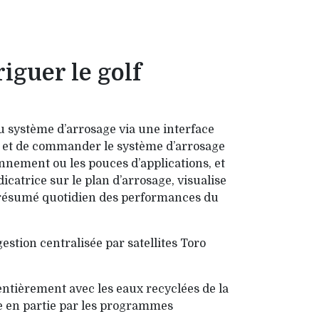
iguer le golf
u système d’arro­sage via une interface
r et de comman­der le système d’ar­ro­sage
ionnement ou les pouces d’applications, et
dica­trice sur le plan d’arrosage, visualise
un résumé quoti­dien des performances du
stion centralisée par satellites Toro
n­tièrement avec les eaux recyclées de la
ée en partie par les programmes