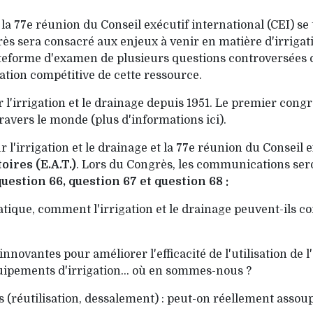
 la 77e réunion du Conseil exécutif international (CEI) se
grès sera consacré aux enjeux à venir en matière d'irrigat
ateforme d'examen de plusieurs questions controversées c
ation compétitive de cette ressource.
l'irrigation et le drainage depuis 1951. Le premier congrès
travers le monde (plus d'informations ici).
 l'irrigation et le drainage et la 77e réunion du Conseil 
oires (E.A.T.)
. Lors du Congrès, les communications sero
question 66, question 67 et question 68 :
que, comment l'irrigation et le drainage peuvent-ils con
nnovantes pour améliorer l'efficacité de l'utilisation de l'
 équipements d'irrigation… où en sommes-nous ?
(réutilisation, dessalement) : peut-on réellement assoupl