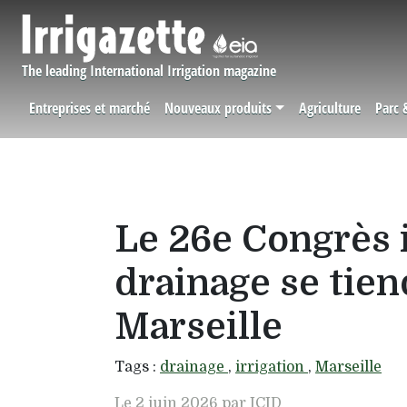
Aller au contenu principal
The leading International Irrigation magazine
Entreprises et marché
Nouveaux produits
Agriculture
Parc 
Navigation principale
Le 26e Congrès in
drainage se tien
Marseille
Tags :
drainage
,
irrigation
,
Marseille
Le 2 juin 2026 par ICID